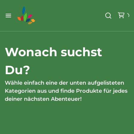
Weihnachten
Werkzeug & Renovierung
Start
Sonstiges
Sortiment
Wonach suchst
Der Verein
Standorte
Leihregeln
Du?
Unser Team
Der Verein
Unsere Ziele
Wähle einfach eine der unten aufgelisteten
Kategorien aus und finde Produkte für jedes
deiner nächsten Abenteuer!
Kontakt
FAQ