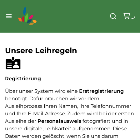
Weihnachten
Werkzeug & Renovierung
Start
Sonstiges
Sortiment
Unsere Leihregeln
Der Verein
Standorte
Leihregeln
Unser Team
Registrierung
Der Verein
Unsere Ziele
Über unser System wird eine
Erstregistrierung
benötigt. Dafür brauchen wir vor dem
Kontakt
Ausleihprozess Ihren Namen, Ihre Telefonnummer
und Ihre E-Mail-Adresse. Zudem wird bei der ersten
Ausleihe der
FAQ
Personalausweis
fotografiert und in
unsere digitale„Leihkartei“ aufgenommen. Diese
Daten werden gelöscht, wenn Sie uns darum