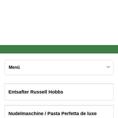
Menü
Entdecke weitere Produktkategorien
Entsafter Russell Hobbs
Alle Produkte anzeigen
Bildung & Spiele
Garten
Nudelmaschine / Pasta Perfetta de luxe