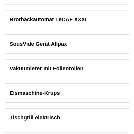
Küche & Haushalt
Multimedia & Elektronik
Brotbackautomat LeCAF XXXL
Party & Feier
Reise
Sport & Freizeit
SousVide Gerät Allpax
Werkzeug & Renovierung
Sonstiges
Vakuumierer mit Folienrollen
Weihnachten
Eismaschine-Krups
Tischgrill elektrisch