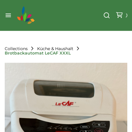
Weihnachten
Werkzeug & Renovierung
Start
Sonstiges
Sortiment
Der Verein
Collections
Küche & Haushalt
Brotbackautomat LeCAF XXXL
Standorte
Leihregeln
Unser Team
Der Verein
Unsere Ziele
Kontakt
FAQ