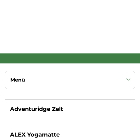
umweltfreundlich
Menü
Entdecke weitere Produktkategorien
Adventuridge Zelt
Alle Produkte anzeigen
Bildung & Spiele
Garten
ALEX Yogamatte