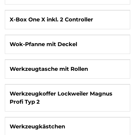
Küche & Haushalt
Multimedia & Elektronik
X-Box One X inkl. 2 Controller
Party & Feier
Reise
Sport & Freizeit
Wok-Pfanne mit Deckel
Werkzeug & Renovierung
Sonstiges
Werkzeugtasche mit Rollen
Weihnachten
Werkzeugkoffer Lockweiler Magnus
Profi Typ 2
Werkzeugkästchen