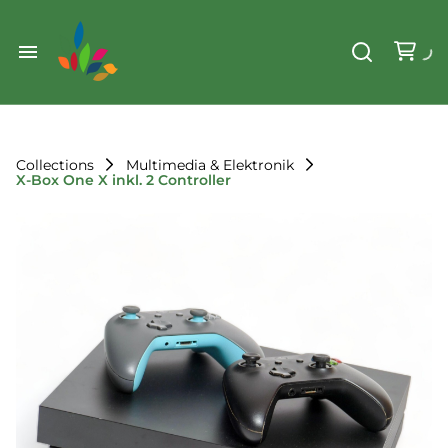
Weihnachten
Werkzeug & Renovierung
Start
Sonstiges
Sortiment
Der Verein
Collections
Multimedia & Elektronik
X-Box One X inkl. 2 Controller
Standorte
Leihregeln
Unser Team
Der Verein
Unsere Ziele
Kontakt
FAQ