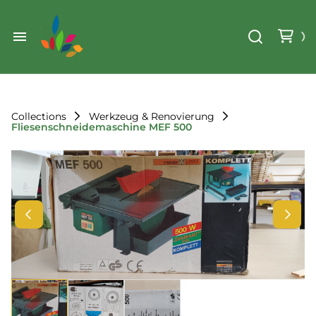
Weihnachten
Werkzeug & Renovierung
Start
Sonstiges
Sortiment
Der Verein
Collections
Werkzeug & Renovierung
Fliesenschneidemaschine MEF 500
Standorte
Leihregeln
Unser Team
Der Verein
Unsere Ziele
Kontakt
FAQ