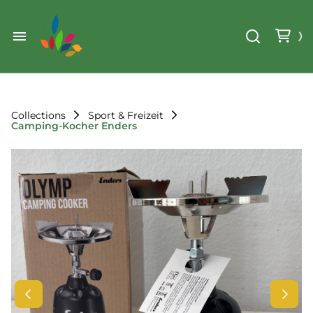
Weihnachten
Werkzeug & Renovierung
Start
Sonstiges
Sortiment
Der Verein
Collections
Sport & Freizeit
Camping-Kocher Enders
Standorte
Leihregeln
Unser Team
Der Verein
Unsere Ziele
Kontakt
FAQ