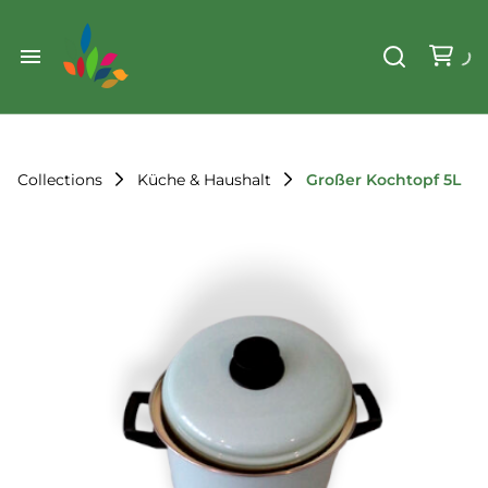
Weihnachten
Werkzeug & Renovierung
Start
Sonstiges
Sortiment
Der Verein
Collections
Küche & Haushalt
Großer Kochtopf 5L
Standorte
Leihregeln
Unser Team
Der Verein
Unsere Ziele
Kontakt
FAQ