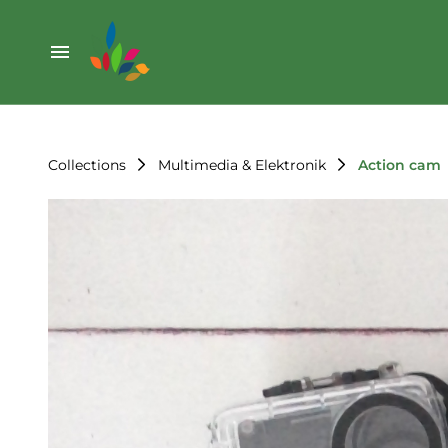
Weihnachten
Werkzeug & Renovierung
Start
Sonstiges
Sortiment
Der Verein
Collections
Multimedia & Elektronik
Action cam
Standorte
Leihregeln
Unser Team
Der Verein
Unsere Ziele
Kontakt
FAQ