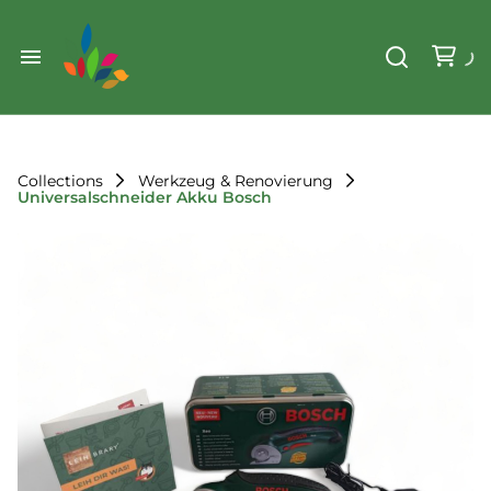
Weihnachten
Werkzeug & Renovierung
Start
Sonstiges
Sortiment
Der Verein
Collections
Werkzeug & Renovierung
Universalschneider Akku Bosch
Standorte
Leihregeln
Unser Team
Der Verein
Unsere Ziele
Kontakt
FAQ