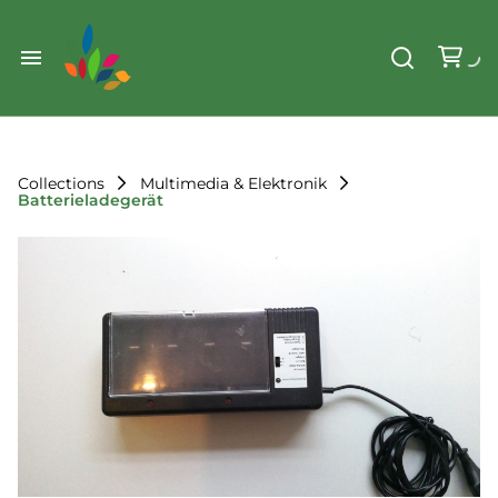
Weihnachten
Werkzeug & Renovierung
Start
Sonstiges
Sortiment
Der Verein
Collections
Multimedia & Elektronik
Batterieladegerät
Standorte
Leihregeln
Unser Team
Der Verein
Unsere Ziele
Kontakt
FAQ