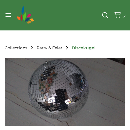
Weihnachten
Werkzeug & Renovierung
Start
Sonstiges
Sortiment
Der Verein
Collections
Party & Feier
Discokugel
Standorte
Leihregeln
Unser Team
Der Verein
Unsere Ziele
Kontakt
FAQ