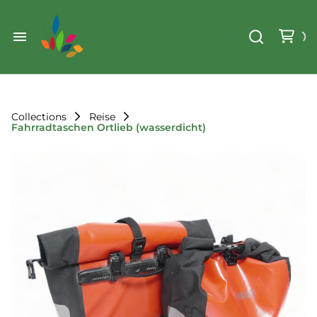
Weihnachten
Werkzeug & Renovierung
Start
Sonstiges
Sortiment
Der Verein
Collections
Reise
Fahrradtaschen Ortlieb (wasserdicht)
Standorte
Leihregeln
Unser Team
Der Verein
Unsere Ziele
Kontakt
FAQ