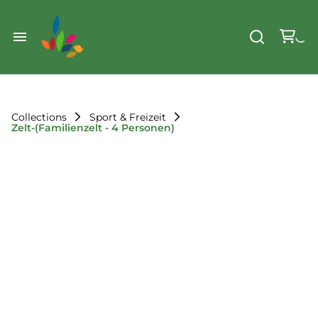
Weihnachten
Werkzeug & Renovierung
Start
Sonstiges
Sortiment
Der Verein
Collections
Sport & Freizeit
Zelt-(Familienzelt - 4 Personen)
Standorte
Leihregeln
Unser Team
Der Verein
Unsere Ziele
Kontakt
FAQ