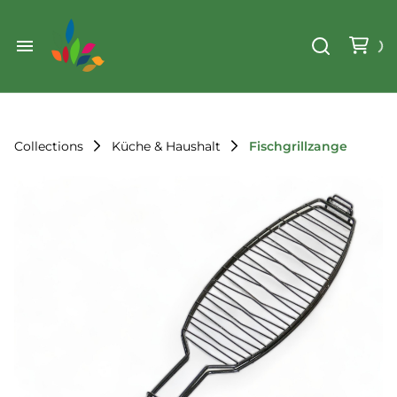
Weihnachten
Werkzeug & Renovierung
Start
Sonstiges
Sortiment
Der Verein
Collections
Küche & Haushalt
Fischgrillzange
Standorte
Leihregeln
Unser Team
Der Verein
Unsere Ziele
Kontakt
FAQ