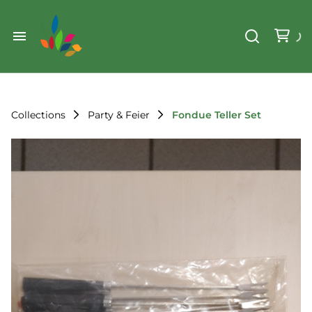
Weihnachten
Werkzeug & Renovierung
Start
Sonstiges
Sortiment
Der Verein
Collections
Party & Feier
Fondue Teller Set
Standorte
Leihregeln
Unser Team
Der Verein
Unsere Ziele
Kontakt
FAQ