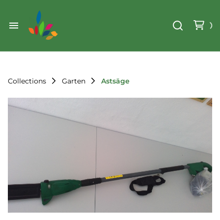
Weihnachten
Werkzeug & Renovierung
Start
Sonstiges
Sortiment
Der Verein
Collections
Garten
Astsäge
Standorte
Leihregeln
Unser Team
Der Verein
Unsere Ziele
Kontakt
FAQ