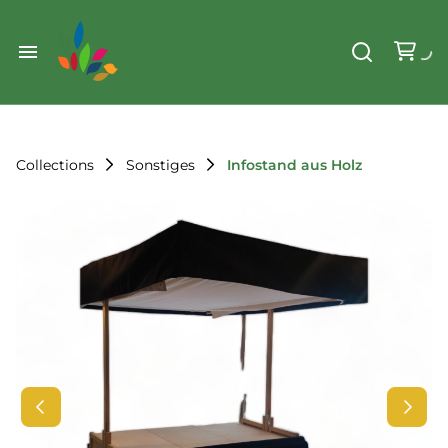
Weihnachten
Werkzeug & Renovierung
Start
Sonstiges
Sortiment
Der Verein
Collections
Sonstiges
Infostand aus Holz
Standorte
Leihregeln
Unser Team
Der Verein
Unsere Ziele
Kontakt
FAQ