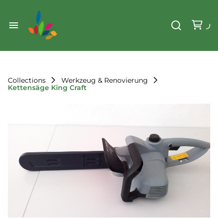
Weihnachten
Werkzeug & Renovierung
Start
Sonstiges
Sortiment
Der Verein
Collections
Werkzeug & Renovierung
Kettensäge King Craft
Standorte
Leihregeln
Unser Team
Der Verein
Unsere Ziele
Kontakt
FAQ