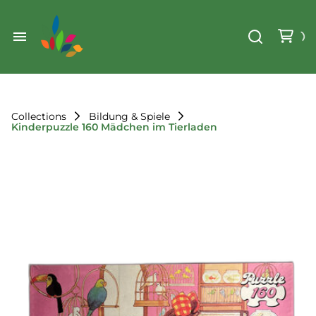
Weihnachten
Werkzeug & Renovierung
Start
Sonstiges
Sortiment
Der Verein
Collections
Bildung & Spiele
Kinderpuzzle 160 Mädchen im Tierladen
Standorte
Leihregeln
Unser Team
Der Verein
Unsere Ziele
Kontakt
FAQ