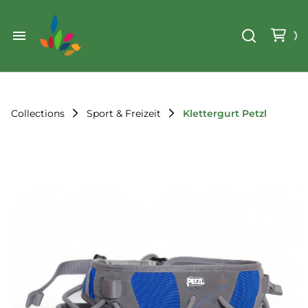
Weihnachten
Werkzeug & Renovierung
Start
Sonstiges
Sortiment
Der Verein
Collections
Sport & Freizeit
Klettergurt Petzl
Standorte
Leihregeln
Unser Team
Der Verein
Unsere Ziele
Kontakt
FAQ