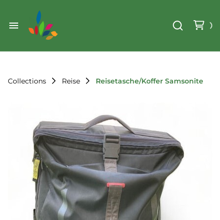
Weihnachten
Werkzeug & Renovierung
Start
Sonstiges
Sortiment
Der Verein
Collections
Reise
Reisetasche/Koffer Samsonite
Standorte
Leihregeln
Unser Team
Der Verein
Unsere Ziele
Kontakt
FAQ