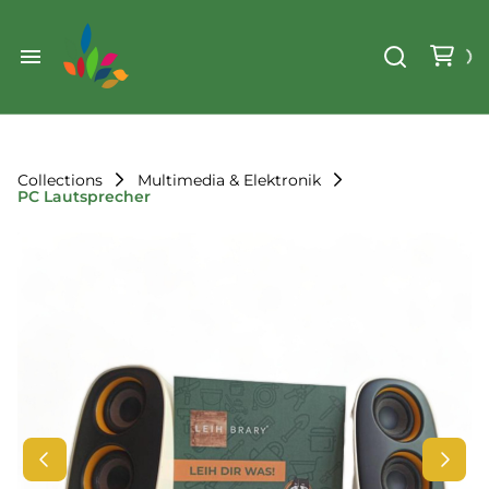
Weihnachten
Werkzeug & Renovierung
Start
Sonstiges
Sortiment
Der Verein
Collections
Multimedia & Elektronik
PC Lautsprecher
Standorte
Leihregeln
Unser Team
Der Verein
Unsere Ziele
Kontakt
FAQ