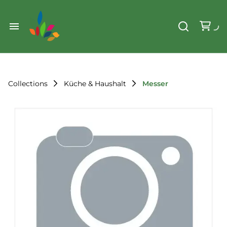
Weihnachten
Werkzeug & Renovierung
Start
Sonstiges
Sortiment
Der Verein
Collections
Küche & Haushalt
Messer
Standorte
Leihregeln
Unser Team
Der Verein
Unsere Ziele
Kontakt
FAQ