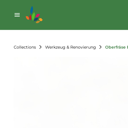
Weihnachten
Werkzeug & Renovierung
Start
Sonstiges
Sortiment
Der Verein
Collections
Werkzeug & Renovierung
Oberfräse
Standorte
Leihregeln
Unser Team
Der Verein
Unsere Ziele
Kontakt
FAQ