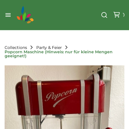
Weihnachten
Werkzeug & Renovierung
Start
Sonstiges
Sortiment
Der Verein
Collections
Party & Feier
Popcorn Maschine (Hinweis: nur für kleine Mengen
Standorte
geeignet!)
Leihregeln
Unser Team
Der Verein
Unsere Ziele
Kontakt
FAQ