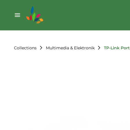
Weihnachten
Werkzeug & Renovierung
Start
Sonstiges
Sortiment
Der Verein
Collections
Multimedia & Elektronik
TP-Link Por
Standorte
Leihregeln
Unser Team
Der Verein
Unsere Ziele
Kontakt
FAQ