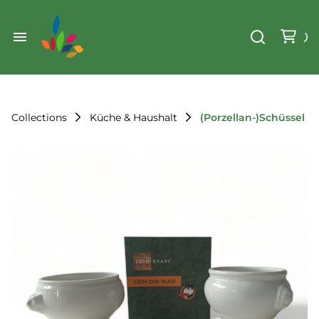
Weihnachten
Werkzeug & Renovierung
Start
Sonstiges
Sortiment
Der Verein
Collections
Küche & Haushalt
(Porzellan-)Schüssel
Standorte
Leihregeln
Unser Team
Der Verein
Unsere Ziele
Kontakt
FAQ