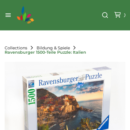
Weihnachten
Werkzeug & Renovierung
Start
Sonstiges
Sortiment
Der Verein
Collections
Bildung & Spiele
Ravensburger 1500-Teile Puzzle: Italien
Standorte
Leihregeln
Unser Team
Der Verein
Unsere Ziele
Kontakt
FAQ