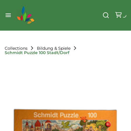
Weihnachten
Werkzeug & Renovierung
Start
Sonstiges
Sortiment
Der Verein
Collections
Bildung & Spiele
Schmidt Puzzle 100 Stadt/Dorf
Standorte
Leihregeln
Unser Team
Der Verein
Unsere Ziele
Kontakt
FAQ