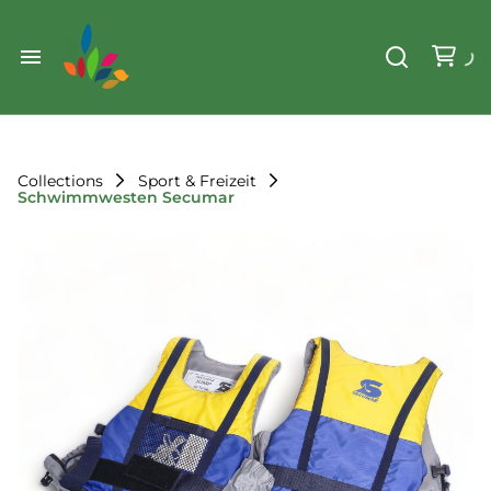
Weihnachten
Werkzeug & Renovierung
Start
Sonstiges
Sortiment
Der Verein
Collections
Sport & Freizeit
Schwimmwesten Secumar
Standorte
Leihregeln
Unser Team
Der Verein
Unsere Ziele
Kontakt
FAQ