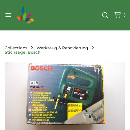
Weihnachten
Werkzeug & Renovierung
Start
Sonstiges
Sortiment
Der Verein
Collections
Werkzeug & Renovierung
Stichsäge: Bosch
Standorte
Leihregeln
Unser Team
Der Verein
Unsere Ziele
Kontakt
FAQ