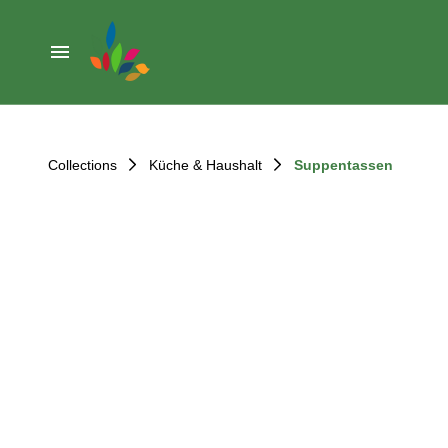
Weihnachten
Werkzeug & Renovierung
Start
Sonstiges
Sortiment
Der Verein
Collections
Küche & Haushalt
Suppentassen
Standorte
Leihregeln
Unser Team
Der Verein
Unsere Ziele
Kontakt
FAQ