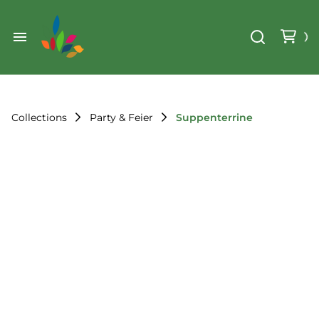
Weihnachten
Werkzeug & Renovierung
Start
Sonstiges
Sortiment
Der Verein
Collections
Party & Feier
Suppenterrine
Standorte
Leihregeln
Unser Team
Der Verein
Unsere Ziele
Kontakt
FAQ