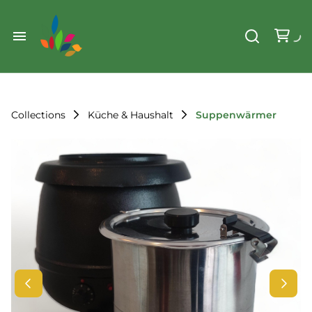
Weihnachten
Werkzeug & Renovierung
Start
Sonstiges
Sortiment
Der Verein
Collections
Küche & Haushalt
Suppenwärmer
Standorte
Leihregeln
Unser Team
Der Verein
Unsere Ziele
Kontakt
FAQ