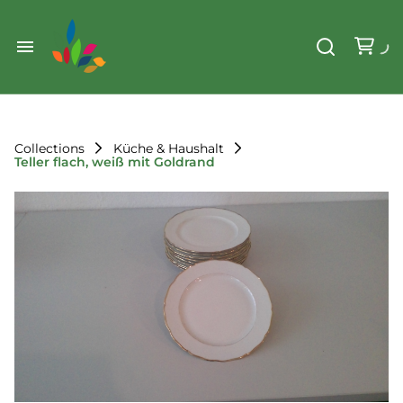
Weihnachten
Werkzeug & Renovierung
Start
Sonstiges
Sortiment
Der Verein
Collections
Küche & Haushalt
Teller flach, weiß mit Goldrand
Standorte
Leihregeln
Unser Team
Der Verein
Unsere Ziele
Kontakt
FAQ