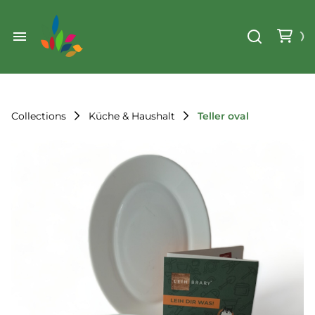
Weihnachten
Werkzeug & Renovierung
Start
Sonstiges
Sortiment
Der Verein
Collections
Küche & Haushalt
Teller oval
Standorte
Leihregeln
Unser Team
Der Verein
Unsere Ziele
Kontakt
FAQ