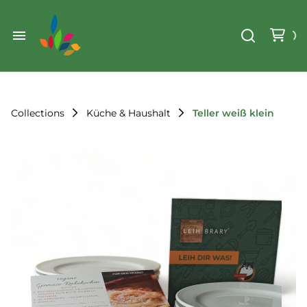
Weihnachten
Werkzeug & Renovierung
Start
Sonstiges
Sortiment
Der Verein
Collections
Küche & Haushalt
Teller weiß klein
Standorte
Leihregeln
Unser Team
Der Verein
Unsere Ziele
Kontakt
FAQ