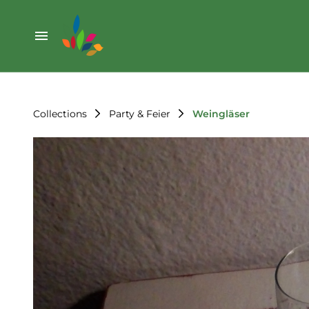
Weihnachten
Werkzeug & Renovierung
Start
Sonstiges
Sortiment
Der Verein
Collections
Party & Feier
Weingläser
Standorte
Leihregeln
Unser Team
Der Verein
Unsere Ziele
Kontakt
FAQ